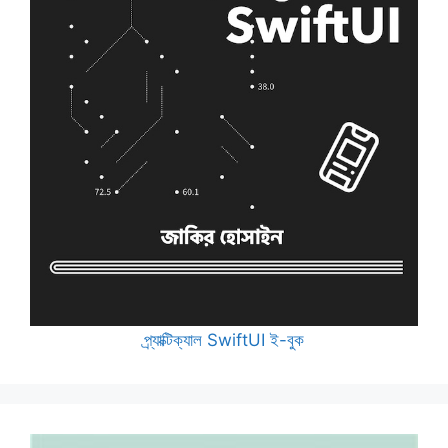
প্র্যাক্টিক্যাল SwiftUI ই-বুক