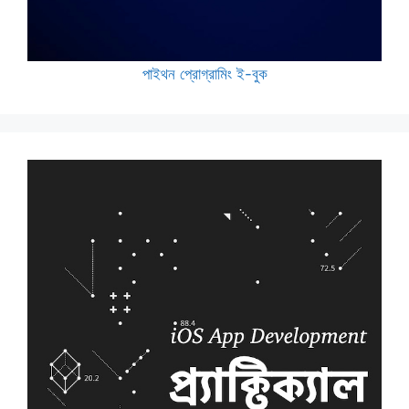
পাইথন প্রোগ্রামিং ই-বুক