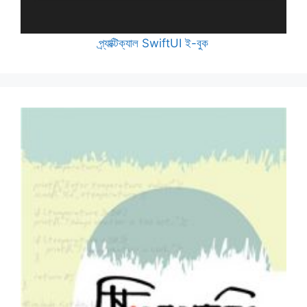
প্র্যাক্টিক্যাল SwiftUI ই-বুক