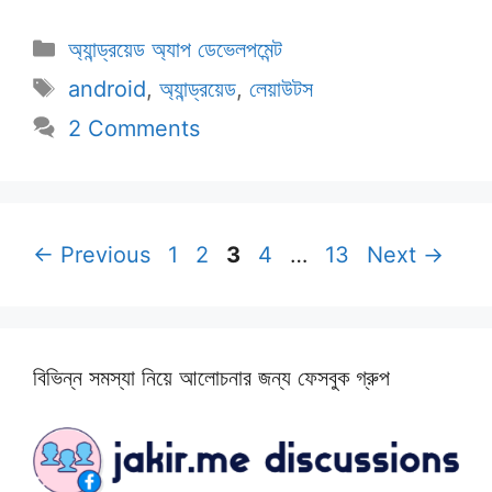
Categories
অ্যান্ড্রয়েড অ্যাপ ডেভেলপমেন্ট
Tags
android
,
অ্যান্ড্রয়েড
,
লেয়াউটস
2 Comments
Page
Page
Page
Page
Page
←
Previous
1
2
3
4
…
13
Next
→
বিভিন্ন সমস্যা নিয়ে আলোচনার জন্য ফেসবুক গ্রুপ