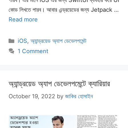
পারব। এর মানে iOS এর জন্য SwiftUI ব্যবহার করে UI
কোড লিখতে পারব। আবার এন্ড্রয়েডের জন্য Jetpack …
Read more
Categories
iOS
,
অ্যান্ড্রয়েড অ্যাপ ডেভেলপমেন্ট
1 Comment
অ্যান্ড্রয়েড অ্যাপ ডেভেলপমেন্টে ক্যারিয়ার
October 19, 2022
by
জাকির হোসাইন