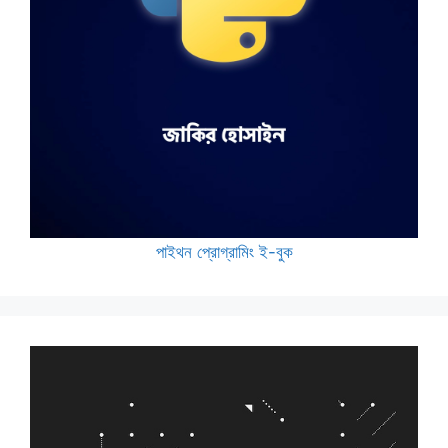
পাইথন প্রোগ্রামিং ই-বুক