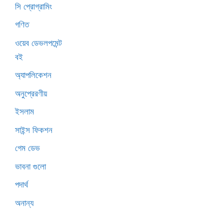
সি প্রোগ্রামিং
গণিত
ওয়েব ডেভলপমেন্ট
বই
অ্যাপলিকেশন
অনুপ্রেরণীয়
ইসলাম
সাইন্স ফিকশন
গেম ডেভ
ভাবনা গুলো
পদার্থ
অনান্য