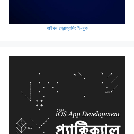
পাইথন প্রোগ্রামিং ই-বুক