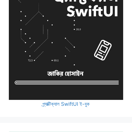
প্র্যাক্টিক্যাল SwiftUI ই-বুক