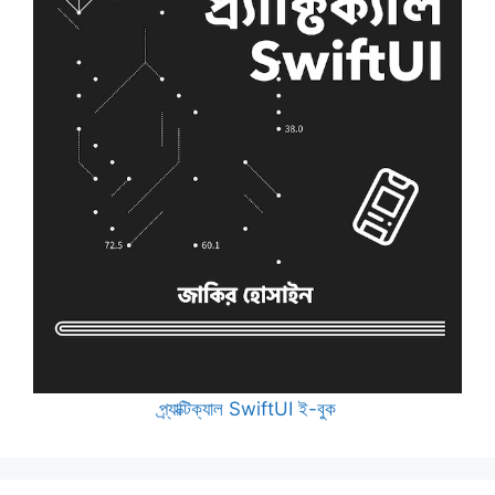
প্র্যাক্টিক্যাল SwiftUI ই-বুক