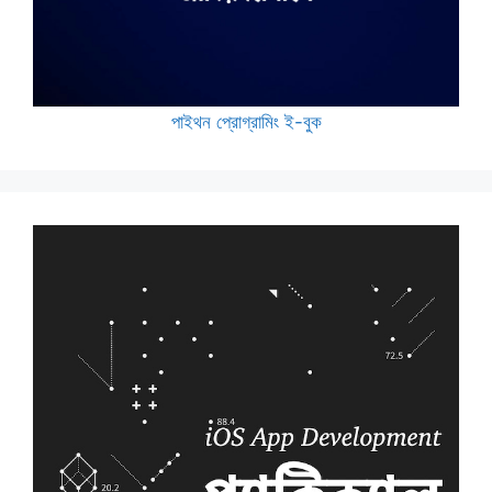
পাইথন প্রোগ্রামিং ই-বুক