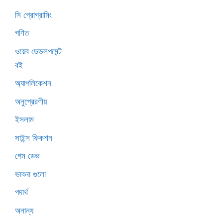
সি প্রোগ্রামিং
গণিত
ওয়েব ডেভলপমেন্ট
বই
অ্যাপলিকেশন
অনুপ্রেরণীয়
ইসলাম
সাইন্স ফিকশন
গেম ডেভ
ভাবনা গুলো
পদার্থ
অনান্য