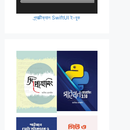
প্র্যাক্টিক্যাল SwiftUI ই-বুক