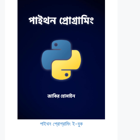
পাইথন প্রোগ্রামিং ই-বুক