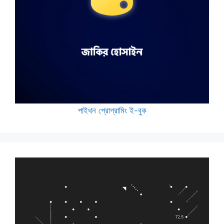
পাইথন প্রোগ্রামিং ই-বুক