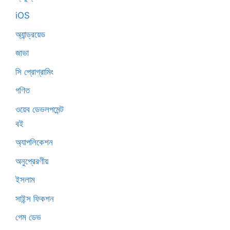
iOS
অ্যান্ড্রয়েড
জাভা
সি প্রোগ্রামিং
গণিত
ওয়েব ডেভলপমেন্ট
বই
অ্যাপলিকেশন
অনুপ্রেরণীয়
ইসলাম
সাইন্স ফিকশন
গেম ডেভ