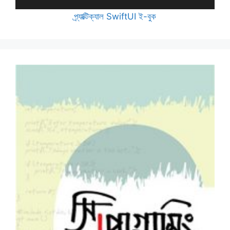
প্র্যাক্টিক্যাল SwiftUI ই-বুক