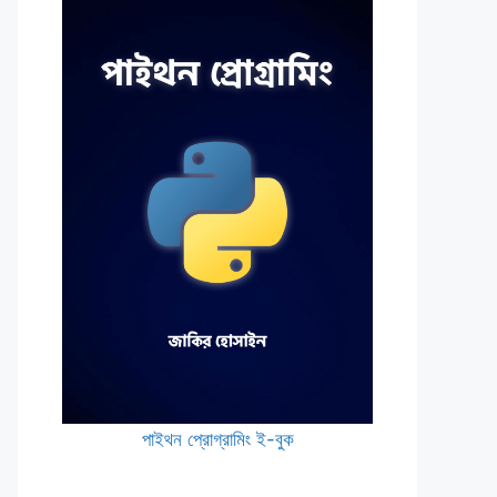
পাইথন প্রোগ্রামিং ই-বুক