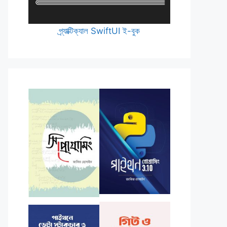
প্র্যাক্টিক্যাল SwiftUI ই-বুক