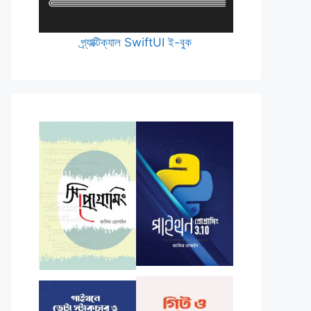
প্র্যাক্টিক্যাল SwiftUI ই-বুক