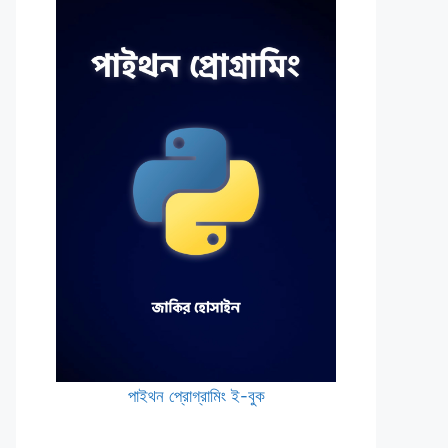
পাইথন প্রোগ্রামিং ই-বুক