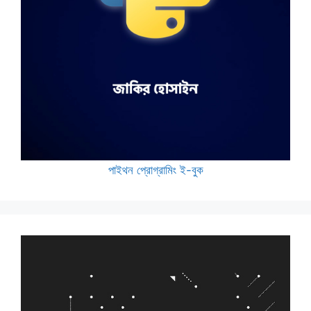
পাইথন প্রোগ্রামিং ই-বুক