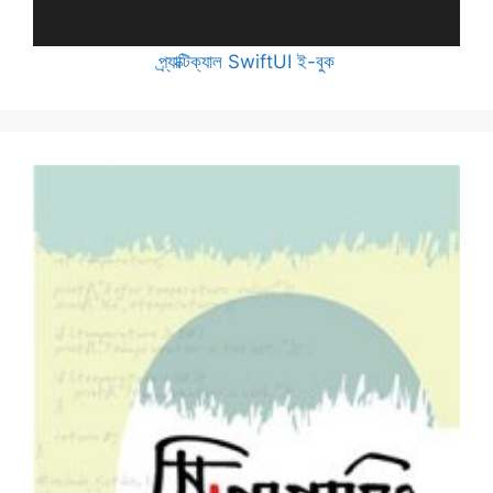
প্র্যাক্টিক্যাল SwiftUI ই-বুক