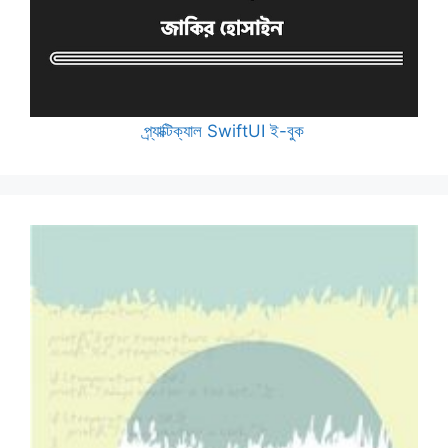
প্র্যাক্টিক্যাল SwiftUI ই-বুক