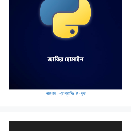
পাইথন প্রোগ্রামিং ই-বুক