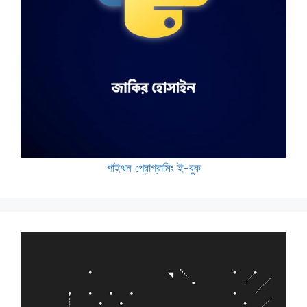
পাইথন প্রোগ্রামিং ই-বুক