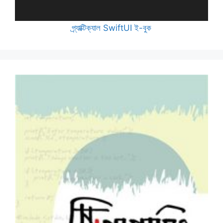
প্র্যাক্টিক্যাল SwiftUI ই-বুক