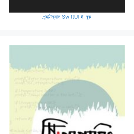
প্র্যাক্টিক্যাল SwiftUI ই-বুক