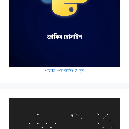
পাইথন প্রোগ্রামিং ই-বুক