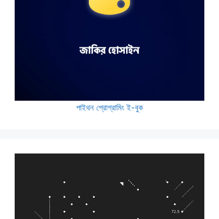
পাইথন প্রোগ্রামিং ই-বুক