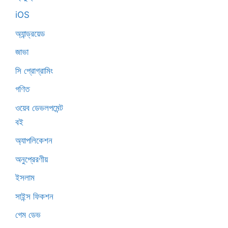
iOS
অ্যান্ড্রয়েড
জাভা
সি প্রোগ্রামিং
গণিত
ওয়েব ডেভলপমেন্ট
বই
অ্যাপলিকেশন
অনুপ্রেরণীয়
ইসলাম
সাইন্স ফিকশন
গেম ডেভ