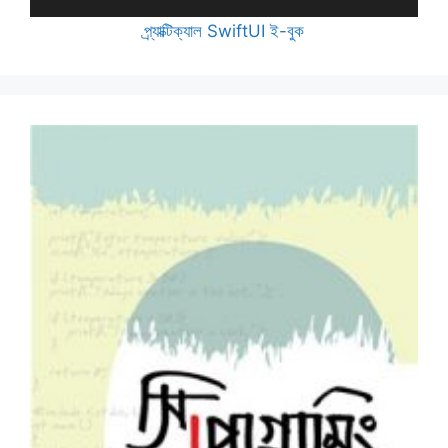
প্র্যাক্টিক্যাল SwiftUI ই-বুক