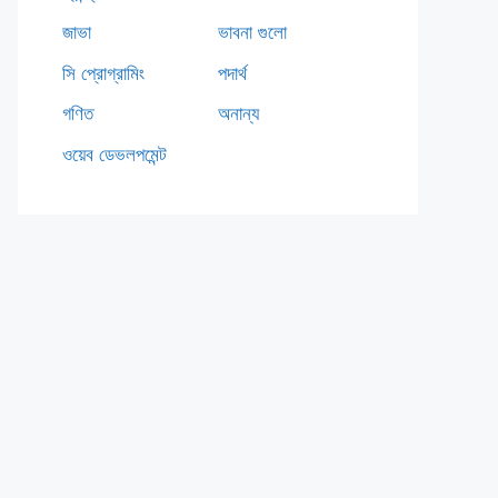
oast.LENGTH_LONG).show();
জাভা
ভাবনা গুলো
সি প্রোগ্রামিং
পদার্থ
গণিত
অনান্য
lleyError) {
ওয়েব ডেভলপমেন্ট
eyError.getMessage().toString(), Toast
uthFailureError {