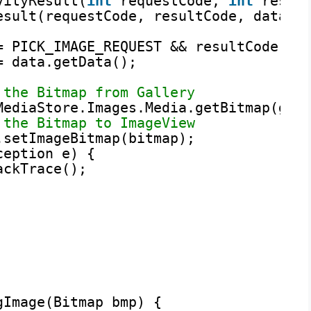
vityResult(
int
requestCode, 
int
resul
esult(requestCode, resultCode, data);
= PICK_IMAGE_REQUEST && resultCode ==
= data.getData();
 the Bitmap from Gallery
MediaStore.Images.Media.getBitmap(get
 the Bitmap to ImageView
.setImageBitmap(bitmap);
ception e) {
ackTrace();
gImage(Bitmap bmp) {