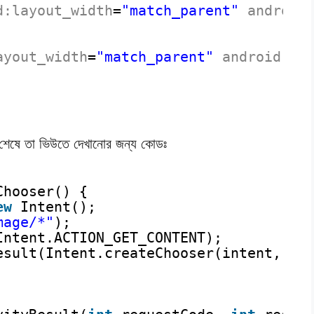
d:layout_width
=
"match_parent"
android
ayout_width
=
"match_parent"
android:la
ট শেষে তা ভিউতে দেখানোর জন্য কোডঃ
Chooser() {
ew
Intent();
mage/*"
);
Intent.ACTION_GET_CONTENT);
esult(Intent.createChooser(intent, 
"S