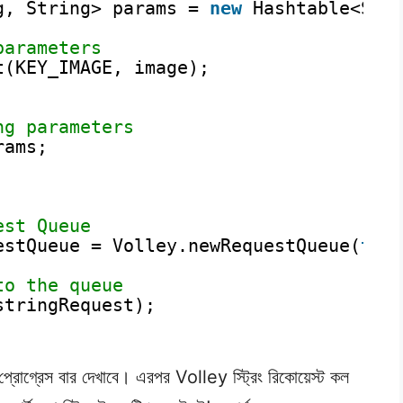
g, String> params = 
new
Hashtable<Str
parameters
t(KEY_IMAGE, image);
ng parameters
rams;
est Queue
estQueue = Volley.newRequestQueue(
thi
to the queue
stringRequest);
োগ্রেস বার দেখাবে। এরপর Volley স্ট্রিং রিকোয়েস্ট কল