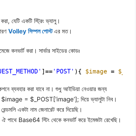
া, যেটি একটি স্ট্রিং ভ্যালু।
াধারণ
Volley সিম্পল পোস্ট
এর মত।
েজে কনভার্ট করা। সার্ভার সাইডের কোডঃ
UEST_METHOD'
]==
'POST'
){ 
$image
= 
$_PO
শনে ব্যবহার করা যাবে না। শুধু আইডিয়া নেওয়ার জন্য
 তখন $image = $_POST[‘image’]; দিয়ে ভ্যালুটা নিব।
েন্ডমলি একটা নাম জেনারেট করে দিয়েছি।
 পাথে Base64 স্টিং থেকে কনভার্ট করে ইমেজটা রেখেছি।