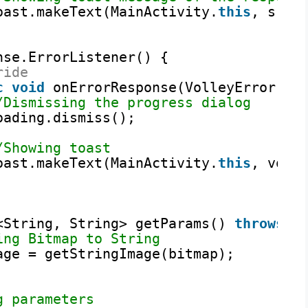
oast.makeText(MainActivity.
this
, s, T
nse.ErrorListener() {
ride
c
void
onErrorResponse(VolleyError vo
/Dismissing the progress dialog
oading.dismiss();
/Showing toast
oast.makeText(MainActivity.
this
, voll
<String, String> getParams() 
throws
A
ing Bitmap to String
age = getStringImage(bitmap);
g parameters