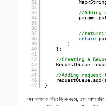
31
Map<Strin
32
33
//Adding 
34
params.pu
35
36
37
//returni
38
return
pa
39
}
40
};
41
42
//Creating a Requ
43
RequestQueue requ
44
45
//Adding request 
46
requestQueue.add(
47
}
যখন আপলোড বাটনে ক্লিক করবে, তখন আপলোডিং প্র