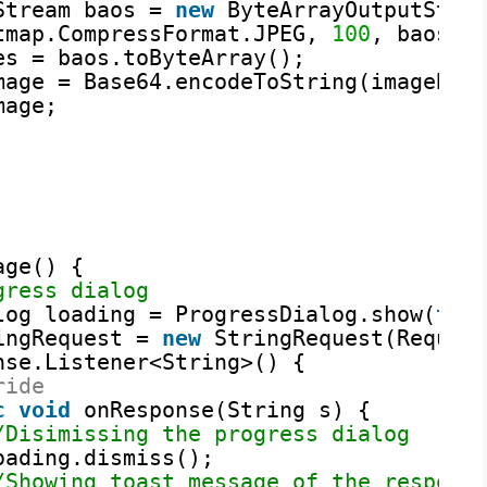
Stream baos = 
new
ByteArrayOutputStre
tmap.CompressFormat.JPEG, 
100
, baos);
es = baos.toByteArray();
mage = Base64.encodeToString(imageByt
mage;
age() {
gress dialog
log loading = ProgressDialog.show(
thi
ingRequest = 
new
StringRequest(Reques
nse.Listener<String>() {
ride
c
void
onResponse(String s) {
/Disimissing the progress dialog
oading.dismiss();
/Showing toast message of the respons