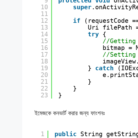
9
protected
void
onActi
10
super
.onActivityR
11
12
if
(requestCode =
13
Uri filePath 
14
try
{
15
//Getting
16
bitmap = 
17
//Setting
18
imageView
19
} 
catch
(IOEx
20
e.printSt
21
}
22
}
23
}
ইমেজকে কনভার্ট করার জন্য ফাংশনঃ
1
public
String getStrin