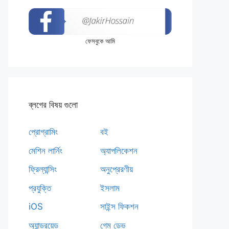
am();
es, Base64.DEFAULT);
ফেসবুকে আমি
ব্লগের বিষয় গুলো
প্রোগ্রামিং
বই
s
, 
"Uploading..."
, 
"Please wait..."
, 
f
মেশিন লার্নিং
অ্যাপলিকেশন
t.Method.POST, UPLOAD_URL,
ফ্রিল্যান্সিং
অনুপ্রেরণীয়
প্রযুক্তি
ইসলাম
iOS
সাইন্স ফিকশন
e
অ্যান্ড্রয়েড
গেম ডেভ