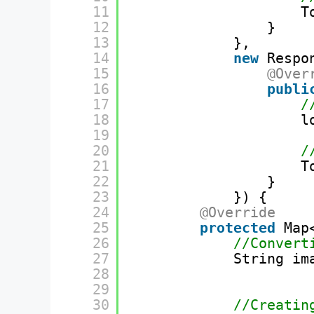
11
T
12
}
13
},
14
new
Respo
15
@Over
16
publi
17
/
18
l
19
20
/
21
T
22
}
23
}) {
24
@Override
25
protected
Map
26
//Convert
27
String im
28
29
30
//Creatin