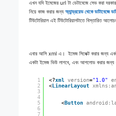
এখন যদি ইমেজের url টা ডেটাবেজে সেভ করা দরকা
নিয়ে কাজ করার জন্য
অ্যান্ড্রয়েড থেকে ডাটাব
টিউটোরিয়াল এই টিউটোরিয়ালটাতে বিস্তারিত আলোচ
এবার আসি xml এ। ইমেজ সিলেক্ট করার জন্য একটা 
একটা ইমেজ ভিউ লাগবে, এবং আপলোড করার জন্য এ
1
<?
xml
version
=
"1.0"
e
2
<
LinearLayout
xmlns:a
3
4
5
<
Button
android:l
6
7