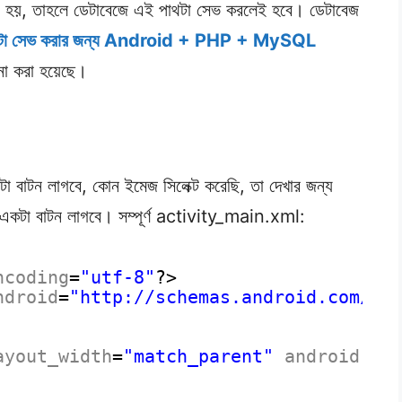
র হয়, তাহলে ডেটাবেজে এই পাথটা সেভ করলেই হবে। ডেটাবেজ
েজে ডাটা সেভ করার জন্য Android + PHP + MySQL
না করা হয়েছে।
বাটন লাগবে, কোন ইমেজ সিলেক্ট করেছি, তা দেখার জন্য
কটা বাটন লাগবে। সম্পূর্ণ activity_main.xml:
ncoding
=
"utf-8"
?>
ndroid
=
"
http://schemas.android.com/ap
ayout_width
=
"match_parent"
android:la