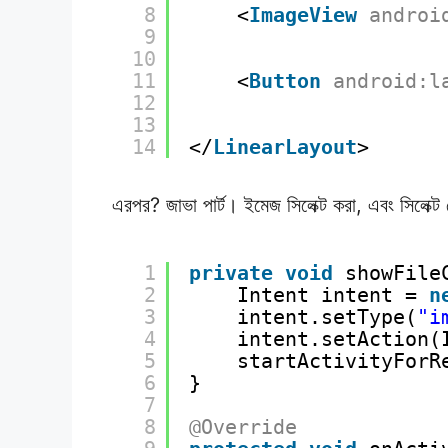
8
<
ImageView
androi
9
10
11
<
Button
android:l
12
13
14
</
LinearLayout
>
এরপর? জাভা পার্ট। ইমেজ সিলেক্ট করা, এবং সিলেক্
1
private
void
showFile
2
Intent intent = 
n
3
intent.setType(
"i
4
intent.setAction(
5
startActivityForR
6
}
7
8
@Override