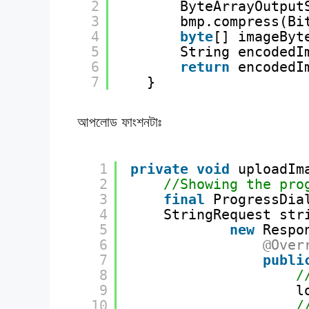
2
ByteArrayOutput
3
bmp.compress(Bi
4
byte
[] imageByt
5
String encodedI
6
return
encodedI
7
}
আপলোড ফাংশনটাঃ
1
private
void
uploadIm
2
//Showing the pro
3
final
ProgressDia
4
StringRequest str
5
new
Respo
6
@Over
7
publi
8
/
9
l
10
/