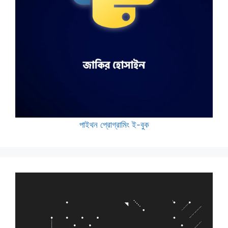
পাইথন প্রোগ্রামিং ই-বুক