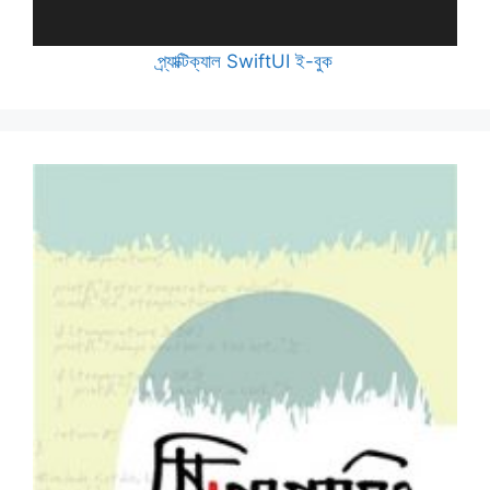
প্র্যাক্টিক্যাল SwiftUI ই-বুক