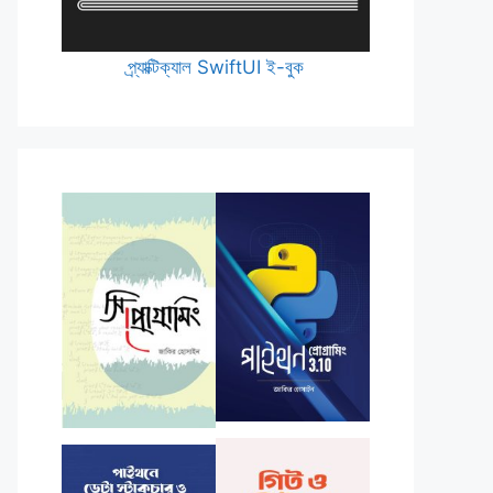
প্র্যাক্টিক্যাল SwiftUI ই-বুক