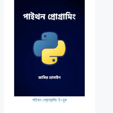
পাইথন প্রোগ্রামিং ই-বুক