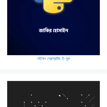
পাইথন প্রোগ্রামিং ই-বুক