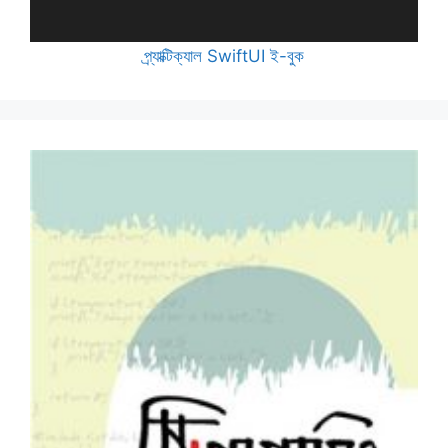
প্র্যাক্টিক্যাল SwiftUI ই-বুক