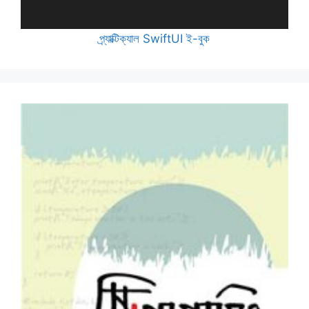
প্র্যাক্টিক্যাল SwiftUI ই-বুক