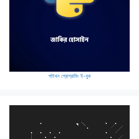
পাইথন প্রোগ্রামিং ই-বুক