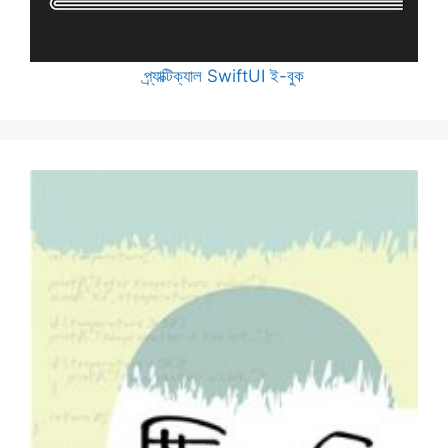
প্র্যাক্টিক্যাল SwiftUI ই-বুক