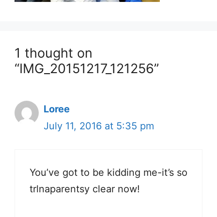
1 thought on
“IMG_20151217_121256”
Loree
July 11, 2016 at 5:35 pm
You’ve got to be kidding me-it’s so
trlnaparentsy clear now!