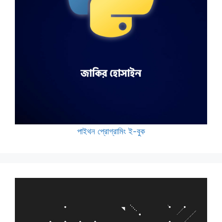
পাইথন প্রোগ্রামিং ই-বুক