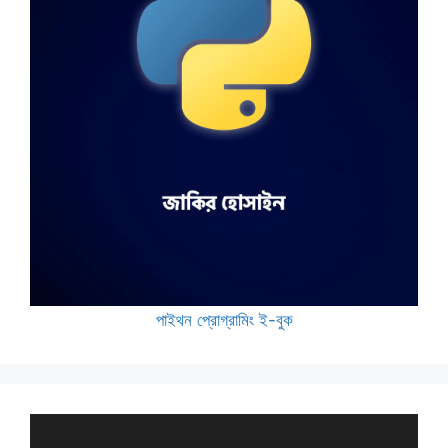
পাইথন প্রোগ্রামিং ই-বুক