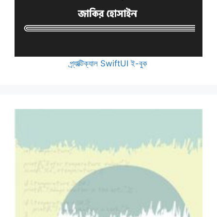
প্র্যাক্টিক্যাল SwiftUI ই-বুক