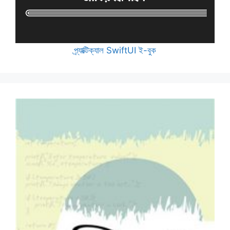
প্র্যাক্টিক্যাল SwiftUI ই-বুক