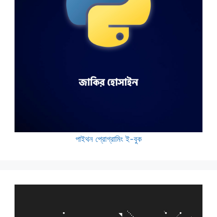
পাইথন প্রোগ্রামিং ই-বুক