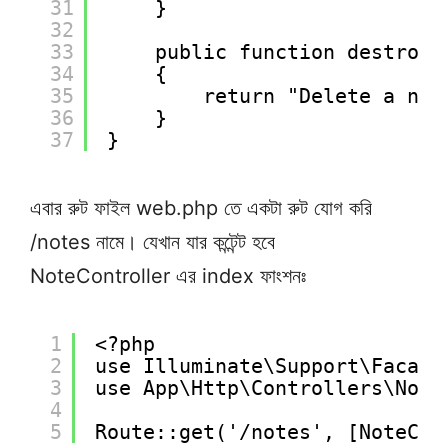
31
}
32
33
public function destroy(
34
{
35
return "Delete a not
36
}
37
}
এবার রুট ফাইল web.php তে একটা রুট যোগ করি
/notes নামে। যেখান যার কন্টেন্ট হবে
NoteController এর index ফাংশনঃ
1
<?php
2
use Illuminate\Support\Facade
3
use App\Http\Controllers\Note
4
5
Route::get('/notes', [NoteCon