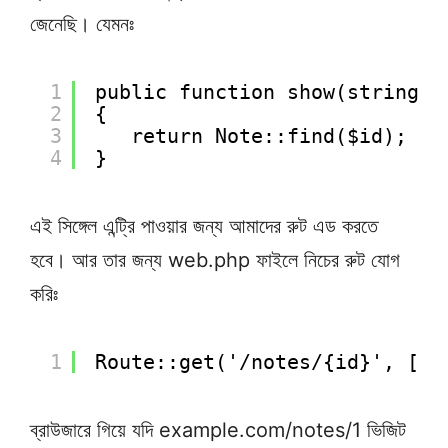
জেনেছি। যেমনঃ
1
public function show(string $
2
{
3
return Note::find($id);
4
}
এই সিঙ্গেল এন্ট্রি পাওয়ার জন্য আমাদের রুট এড করতে
হবে। আর তার জন্য web.php ফাইলে নিচের রুট যোগ
করিঃ
1
Route::get('/notes/{id}', [No
ব্রাউজারে গিয়ে যদি example.com/notes/1 ভিজিট