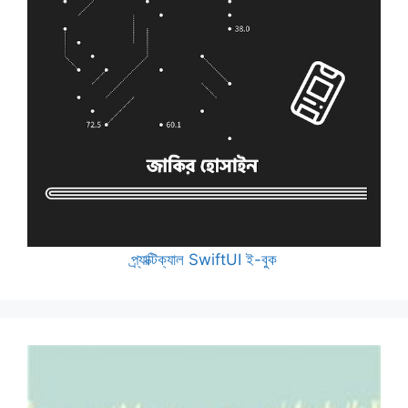
প্র্যাক্টিক্যাল SwiftUI ই-বুক