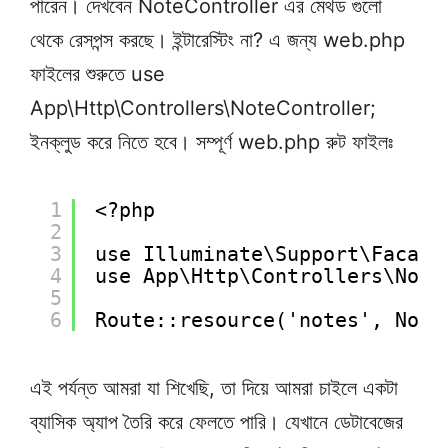
পারেন। দেখবেন NoteController এর মেথড গুলো
থেকে রেসপন্স করছে। ইন্টারেস্টিং না? এ জন্য web.php
ফাইলের শুরুতে use
App\Http\Controllers\NoteController;
ইনক্লুড করে নিতে হবে। সম্পূর্ণ web.php রুট ফাইলঃ
1
<?php
2
3
use Illuminate\Support\Facade
4
use App\Http\Controllers\Note
5
6
Route::resource('notes', Note
এই পর্যন্ত আমরা যা শিখেছি, তা দিয়ে আমরা চাইলে একটা
ব্যাসিক অ্যাপ তৈরি করে ফেলতে পারি। যেখানে ডেটাবেজের