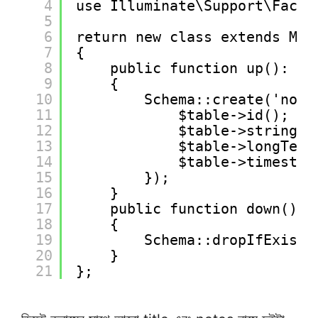
4
use Illuminate\Support\Facad
5
6
return new class extends Mig
7
{
8
public function up(): vo
9
{
10
Schema::create('note
11
$table->id();
12
$table->string('
13
$table->longText
14
$table->timestam
15
});
16
}
17
public function down(): 
18
{
19
Schema::dropIfExists
20
}
21
};