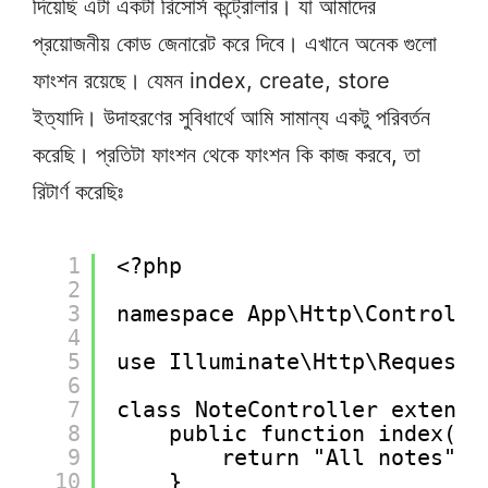
দিয়েছি এটা একটা রিসোর্স কন্ট্রোলার। যা আমাদের
প্রয়োজনীয় কোড জেনারেট করে দিবে। এখানে অনেক গুলো
ফাংশন রয়েছে। যেমন index, create, store
ইত্যাদি। উদাহরণের সুবিধার্থে আমি সামান্য একটু পরিবর্তন
করেছি। প্রতিটা ফাংশন থেকে ফাংশন কি কাজ করবে, তা
রিটার্ণ করেছিঃ
1
<?php
2
3
namespace App\Http\Controlle
4
5
use Illuminate\Http\Request;
6
7
class NoteController extends
8
public function index(){
9
return "All notes";
10
}