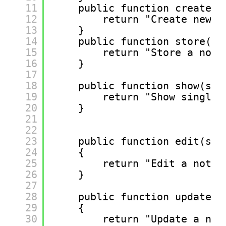
11
public function create()
12
return "Create new n
13
}
14
public function store(Re
15
return "Store a note
16
}
17
18
public function show(str
19
return "Show single 
20
}
21
22
23
public function edit(str
24
{
25
return "Edit a note"
26
}
27
28
public function update(R
29
{
30
return "Update a not