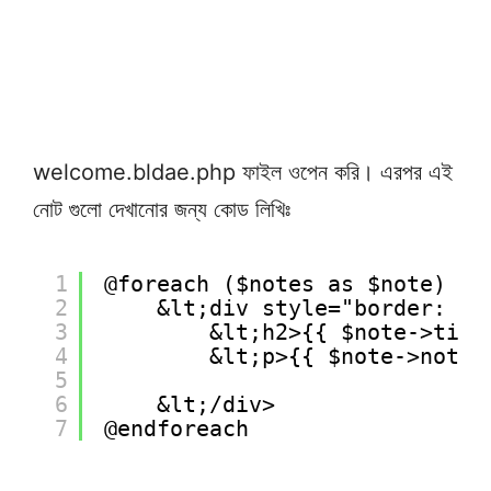
welcome.bldae.php ফাইল ওপেন করি। এরপর এই
নোট গুলো দেখানোর জন্য কোড লিখিঃ
1
@foreach ($notes as $note)
2
&lt;div style="border: 1p
3
&lt;h2>{{ $note->titl
4
&lt;p>{{ $note->note 
5
6
&lt;/div>
7
@endforeach