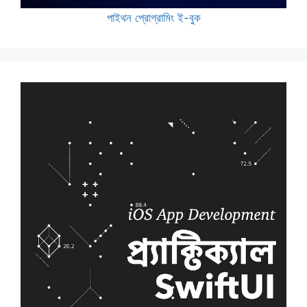
পাইথন প্রোগ্রামিং ই-বুক