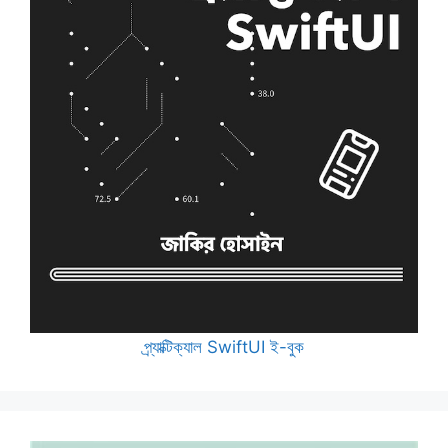
প্র্যাক্টিক্যাল SwiftUI ই-বুক