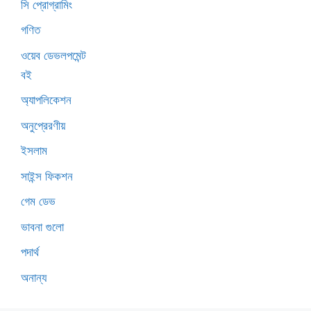
সি প্রোগ্রামিং
গণিত
ওয়েব ডেভলপমেন্ট
বই
অ্যাপলিকেশন
অনুপ্রেরণীয়
ইসলাম
সাইন্স ফিকশন
গেম ডেভ
ভাবনা গুলো
পদার্থ
অনান্য