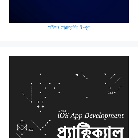
পাইথন প্রোগ্রামিং ই-বুক