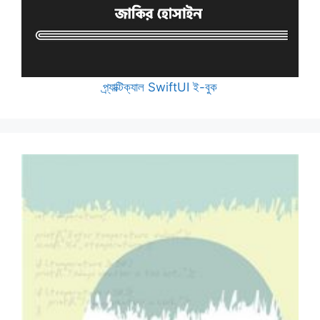
প্র্যাক্টিক্যাল SwiftUI ই-বুক