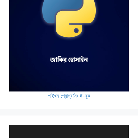
পাইথন প্রোগ্রামিং ই-বুক