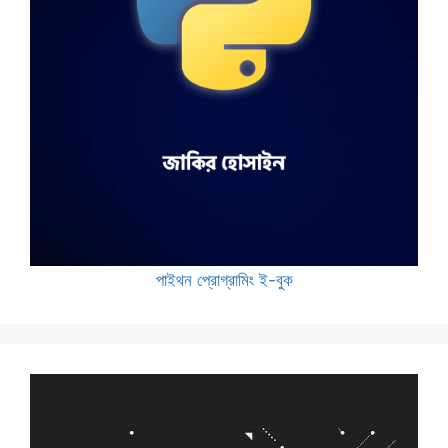
পাইথন প্রোগ্রামিং ই-বুক