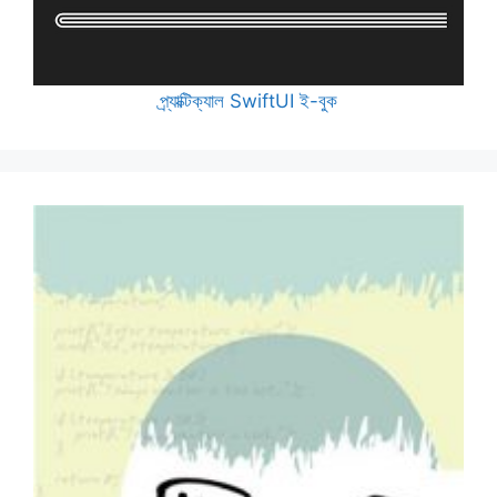
প্র্যাক্টিক্যাল SwiftUI ই-বুক