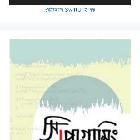
প্র্যাক্টিক্যাল SwiftUI ই-বুক