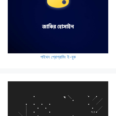
পাইথন প্রোগ্রামিং ই-বুক