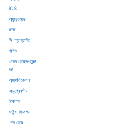
iOS
অ্যান্ড্রয়েড
জাভা
সি প্রোগ্রামিং
গণিত
ওয়েব ডেভলপমেন্ট
বই
অ্যাপলিকেশন
অনুপ্রেরণীয়
ইসলাম
সাইন্স ফিকশন
গেম ডেভ