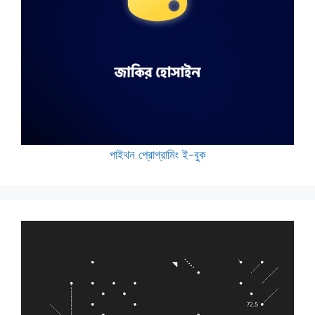
পাইথন প্রোগ্রামিং ই-বুক