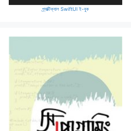
প্র্যাক্টিক্যাল SwiftUI ই-বুক