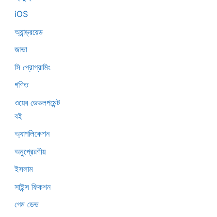
iOS
অ্যান্ড্রয়েড
জাভা
সি প্রোগ্রামিং
গণিত
ওয়েব ডেভলপমেন্ট
বই
অ্যাপলিকেশন
অনুপ্রেরণীয়
ইসলাম
সাইন্স ফিকশন
গেম ডেভ