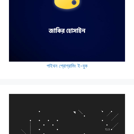
পাইথন প্রোগ্রামিং ই-বুক