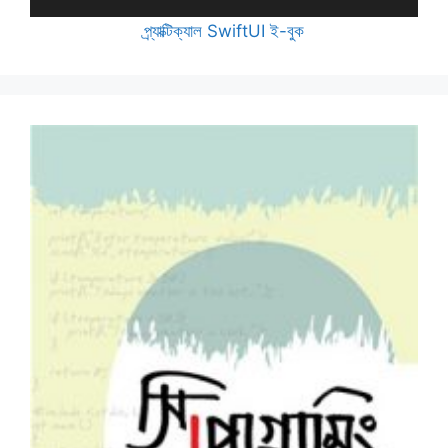
প্র্যাক্টিক্যাল SwiftUI ই-বুক