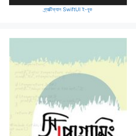
প্র্যাক্টিক্যাল SwiftUI ই-বুক