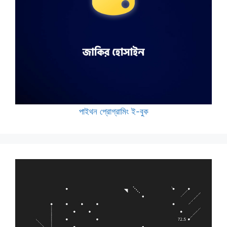
পাইথন প্রোগ্রামিং ই-বুক