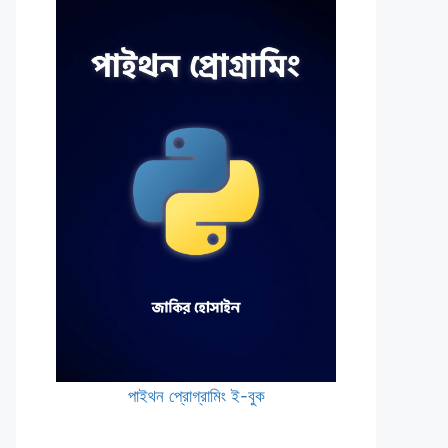
পাইথন প্রোগ্রামিং ই-বুক