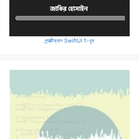
প্র্যাক্টিক্যাল SwiftUI ই-বুক