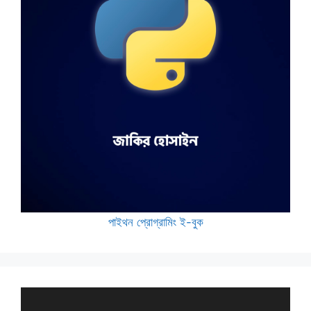
পাইথন প্রোগ্রামিং ই-বুক