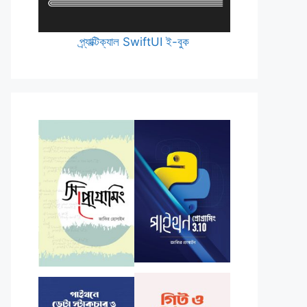
প্র্যাক্টিক্যাল SwiftUI ই-বুক