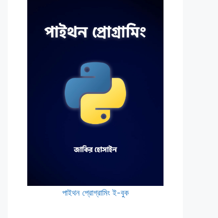
পাইথন প্রোগ্রামিং ই-বুক