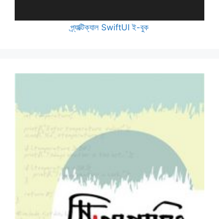
প্র্যাক্টিক্যাল SwiftUI ই-বুক