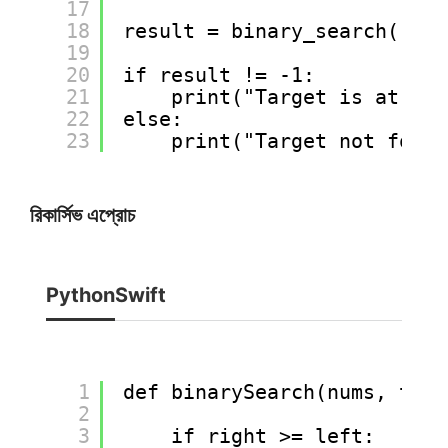
17
18
result = binary_search([3, 
19
20
if result != -1:
21
print("Target is at ind
22
else:
23
print("Target not found
রিকার্সিভ এপ্রোচ
Python
Swift
1
def binarySearch(nums, targ
2
3
if right >= left: