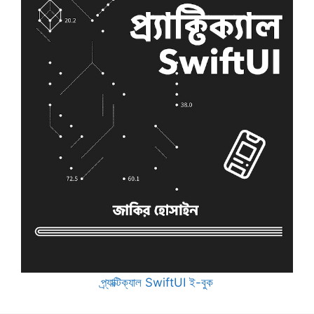
প্র্যাক্টিক্যাল SwiftUI ই-বুক