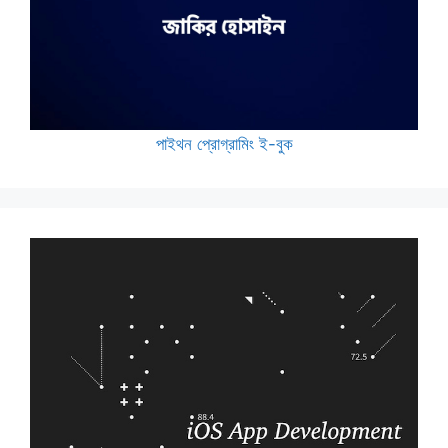
পাইথন প্রোগ্রামিং ই-বুক