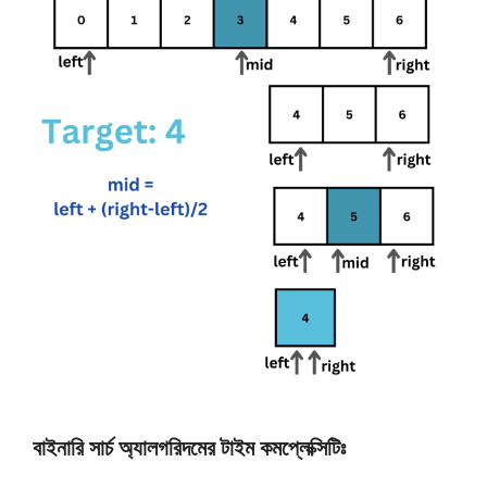
বাইনারি সার্চ অ্যালগরিদমের টাইম কমপ্লেক্সিটিঃ