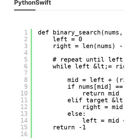
Python
Swift
1
def binary_search(nums, tar
2
left = 0
3
right = len(nums) - 1
4
5
# repeat until left &am
6
while left &lt;= right:
7
8
mid = left + (right
9
if nums[mid] == tar
10
return mid
11
elif target &lt; nu
12
right = mid - 1
13
else:
14
left = mid + 1
15
return -1
16