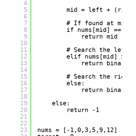
4
5
mid = left + (right
6
7
# If found at mid, 
8
if nums[mid] == tar
9
return mid
10
11
# Search the left h
12
elif nums[mid] > ta
13
return binarySe
14
15
# Search the right 
16
else:
17
return binarySe
18
19
else:
20
return -1
21
22
23
nums = [-1,0,3,5,9,12]