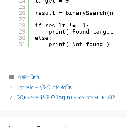
24
target = 9
25
26
result = binarySearch(nums,
27
28
if result != -1:
29
print("Found target at 
30
else:
31
print("Not found")
Categories
অ্যালগরিদম
ক্লোজার – সুইফট প্রোগ্রামিং
টাইম কমপ্লেক্সিটি O(log n) বলতে আসলে কি বুঝি?