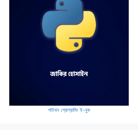
পাইথন প্রোগ্রামিং ই-বুক