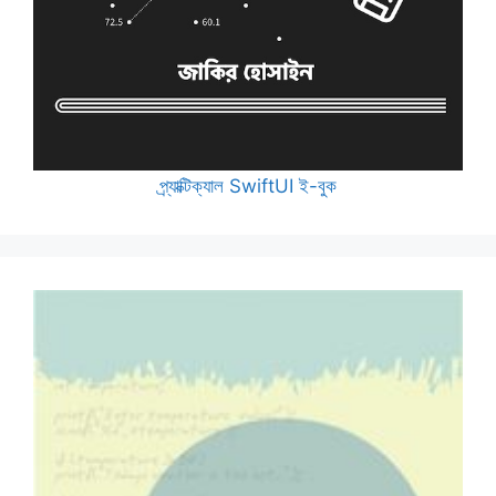
প্র্যাক্টিক্যাল SwiftUI ই-বুক