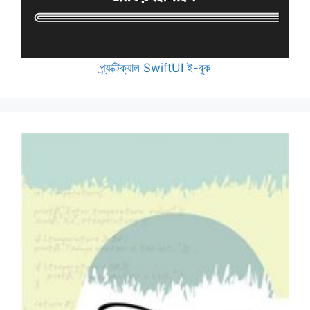
প্র্যাক্টিক্যাল SwiftUI ই-বুক