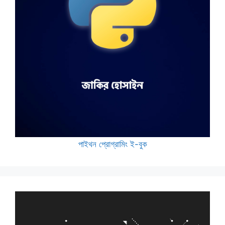
পাইথন প্রোগ্রামিং ই-বুক