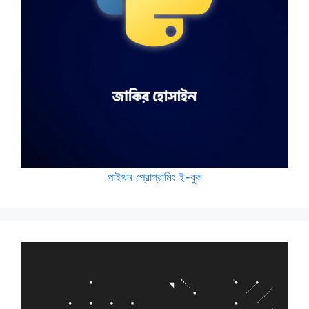
পাইথন প্রোগ্রামিং ই-বুক