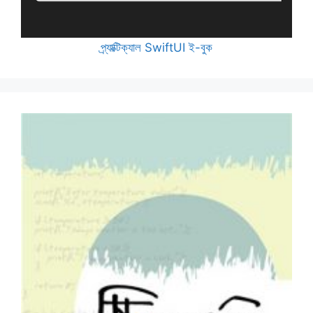
প্র্যাক্টিক্যাল SwiftUI ই-বুক