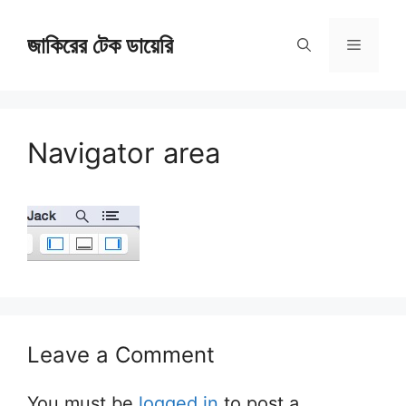
Skip
জাকিরের টেক ডায়েরি
to
Menu
content
Navigator area
Leave a Comment
You must be
logged in
to post a