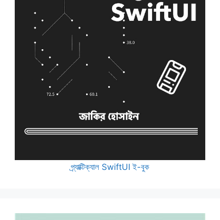
প্র্যাক্টিক্যাল SwiftUI ই-বুক