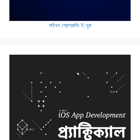
পাইথন প্রোগ্রামিং ই-বুক