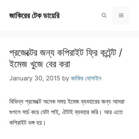
Skip
জাকিরের টেক ডায়েরি
to
Menu
content
প্রজেক্টের জন্য কপিরাইট ফ্রি কন্টেন্ট /
ইমেজ খুজে বের করা
January 30, 2015
by
জাকির হোসাইন
বিভিন্ন প্রজেক্টে অনেক সময় ইমেজ ব্যবহারের জন্য আমরা
গুগলে সার্চ করে যেটা পাই, ঐটাই ব্যবহার করি। আর এতে
কপিরাইট ভঙ্গ হয়।