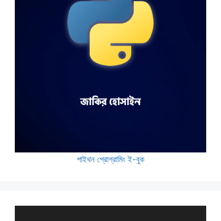
পাইথন প্রোগ্রামিং ই-বুক