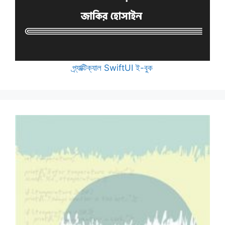
প্র্যাক্টিক্যাল SwiftUI ই-বুক