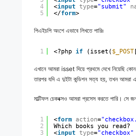
4
<
input
type
=
"submit"
n
5
</
form
>
পিএইচপি অংশে এভাবে লিখতে পারিঃ
1
<?php 
if
(isset(
$_POST
এখানে আমরা isset দিয়ে প্রথমে দেখে নিয়েছি কোন 
তারপর যদি এ দুইটা কন্ডিশন সত্য হয়, তখন আমরা এ
মাল্টিফল চেকবক্সও আমরা প্রসেস করতে পারি। সে জন
1
<
form
action
=
"checkbox
2
Which books you read?
3
<
input
type
=
"checkbox"