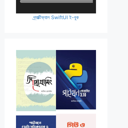
প্র্যাক্টিক্যাল SwiftUI ই-বুক
 . 
", "
); } } ?>