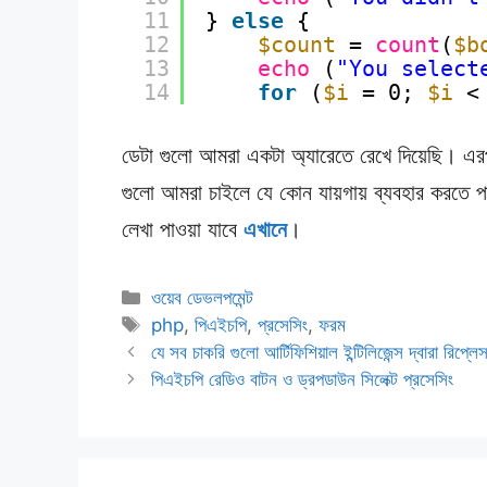
11
} 
else
{
12
$count
= 
count
(
$b
13
echo
(
"You select
14
for
(
$i
= 0; 
$i
<
ডেটা গুলো আমরা একটা অ্যারেতে রেখে দিয়েছি। এরপর 
গুলো আমরা চাইলে যে কোন যায়গায় ব্যবহার করতে প
লেখা পাওয়া যাবে
এখানে
।
Categories
ওয়েব ডেভলপমেন্ট
Tags
php
,
পিএইচপি
,
প্রসেসিং
,
ফরম
যে সব চাকরি গুলো আর্টিফিশিয়াল ইন্টিলিজেন্স দ্বারা রিপ্লে
পিএইচপি রেডিও বাটন ও ড্রপডাউন সিলেক্ট প্রসেসিং