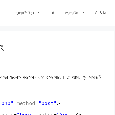
প্রোগ্রামিং ইবুক
বই
প্রোগ্রামিং
AI & ML
িং
দের চেকবক্স প্রসেস করতে হতে পারে। তা আমরা খুব সহজেই
.php"
method
=
"post"
>
name
=
"book"
value
=
"Yes"
/>