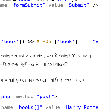
ame
=
"formSubmit"
value
=
"Submit"
/>
[
'book'
]) && 
$_POST
[
'book'
] == 
'Yes'
)
ভ্যালু পাস করা হয়েছে কিনা, এবং ঐ ভ্যালুটি Yes কিনা।
কটা মেসেজ প্রিন্ট করেছি। না হলে আরেকটা।
্য আমরা ব্যবহার করব অ্যারে। মার্কয়াপ লিখব এভাবেঃ
.php"
method
=
"post"
>
name
=
"books[]"
value
=
"Harry Potter"