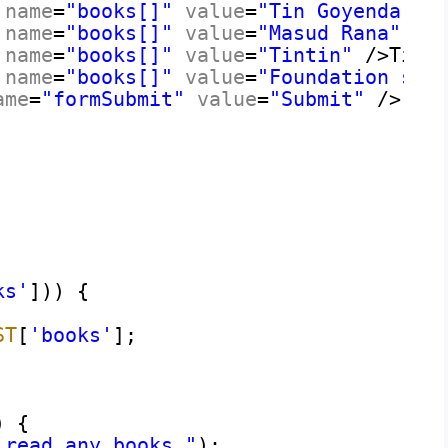
name
=
"books[]"
value
=
"Tin Goyenda"
/
name
=
"books[]"
value
=
"Masud Rana"
/>
name
=
"books[]"
value
=
"Tintin"
/>Tint
name
=
"books[]"
value
=
"Foundation ser
ame
=
"formSubmit"
value
=
"Submit"
/>
ks'
])) {
ST
[
'books'
];
) {
 read any books."
);