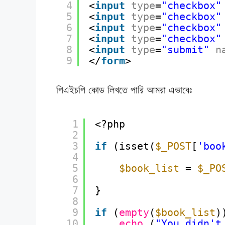
4
<
input
type
=
"checkbox"
5
<
input
type
=
"checkbox"
6
<
input
type
=
"checkbox"
7
<
input
type
=
"checkbox"
8
<
input
type
=
"submit"
n
9
</
form
>
পিএইচপি কোড লিখতে পারি আমরা এভাবেঃ
1
<?php
2
3
if
(isset(
$_POST
[
'boo
4
5
$book_list
= 
$_PO
6
7
}
8
9
if
(
empty
(
$book_list
)
10
echo
(
"You didn't