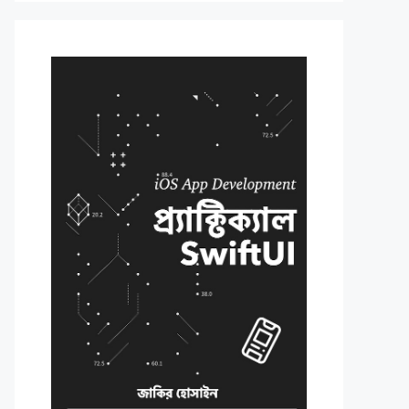
>Tin Goyenda
Masud Rana
in
ies"
/>Foundation series