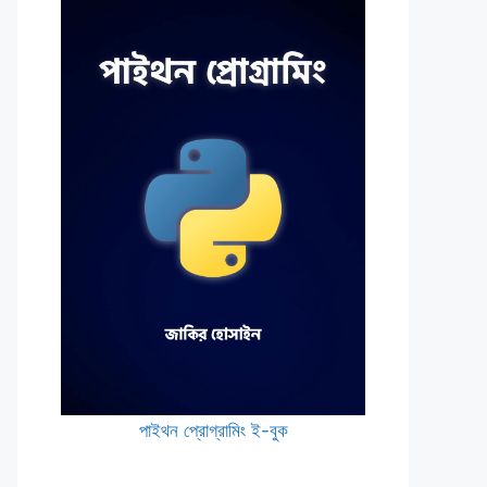
 { 
echo
"Awesome! You love to read boo
পাইথন প্রোগ্রামিং ই-বুক
/>Harry Potter