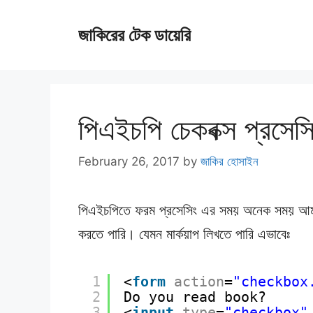
Skip
জাকিরের টেক ডায়েরি
to
content
পিএইচপি চেকবক্স প্রসেস
February 26, 2017
by
জাকির হোসাইন
পিএইচপিতে ফরম প্রসেসিং এর সময় অনেক সময় আমা
করতে পারি। যেমন মার্কয়াপ লিখতে পারি এভাবেঃ
1
<
form
action
=
"checkbox
2
Do you read book?
3
<
input
type
=
"checkbox"