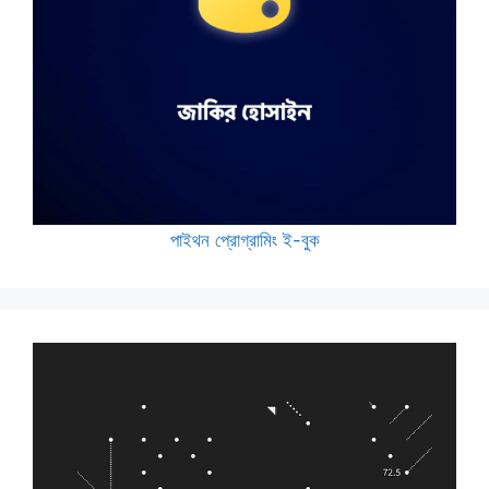
পাইথন প্রোগ্রামিং ই-বুক