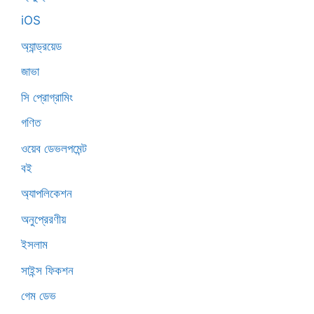
iOS
অ্যান্ড্রয়েড
জাভা
সি প্রোগ্রামিং
গণিত
ওয়েব ডেভলপমেন্ট
বই
অ্যাপলিকেশন
অনুপ্রেরণীয়
ইসলাম
সাইন্স ফিকশন
গেম ডেভ