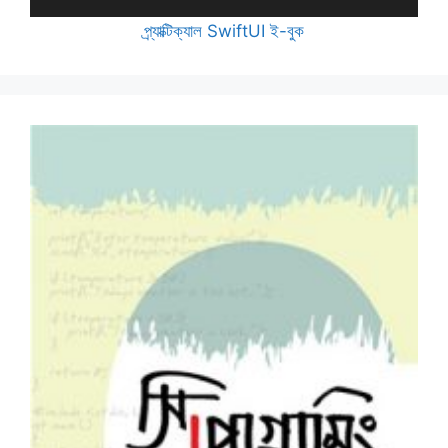
প্র্যাক্টিক্যাল SwiftUI ই-বুক