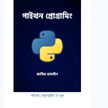
পাইথন প্রোগ্রামিং ই-বুক