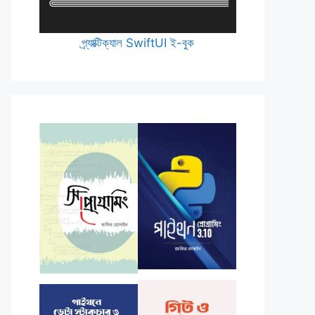
প্র্যাক্টিক্যাল SwiftUI ই-বুক