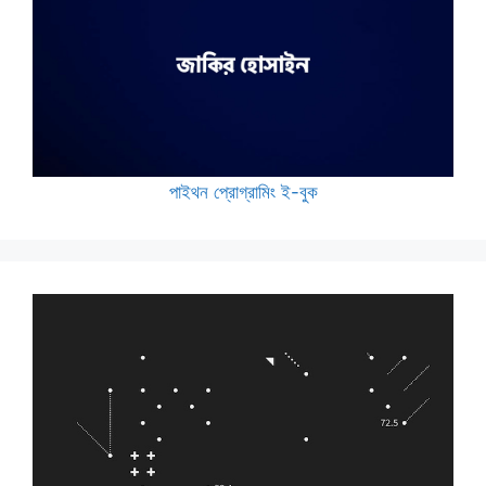
পাইথন প্রোগ্রামিং ই-বুক