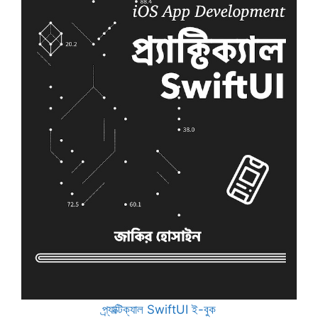
প্র্যাক্টিক্যাল SwiftUI ই-বুক