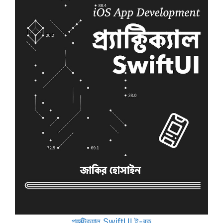
প্র্যাক্টিক্যাল SwiftUI ই-বুক