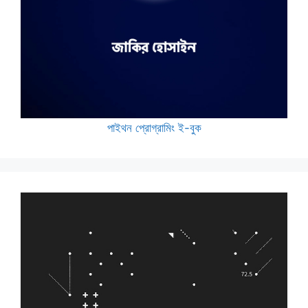
পাইথন প্রোগ্রামিং ই-বুক