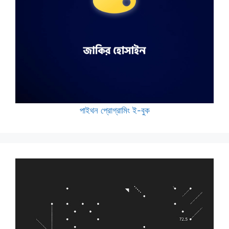
পাইথন প্রোগ্রামিং ই-বুক