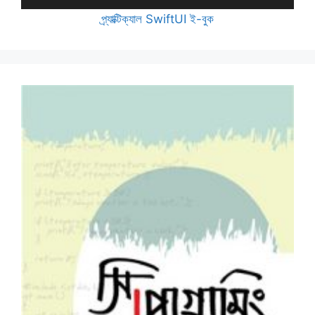
প্র্যাক্টিক্যাল SwiftUI ই-বুক