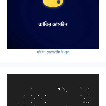
পাইথন প্রোগ্রামিং ই-বুক