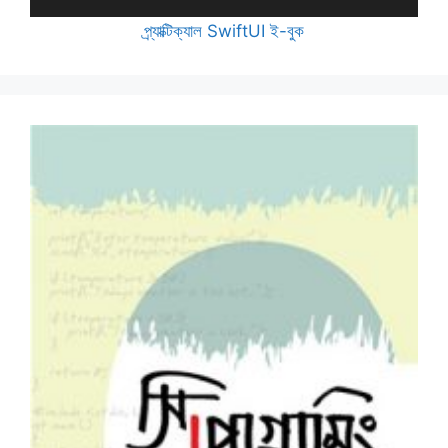
প্র্যাক্টিক্যাল SwiftUI ই-বুক