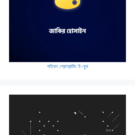
পাইথন প্রোগ্রামিং ই-বুক