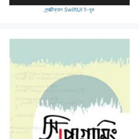
প্র্যাক্টিক্যাল SwiftUI ই-বুক