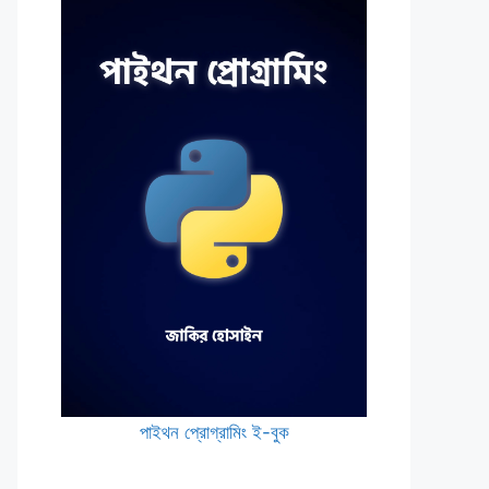
পাইথন প্রোগ্রামিং ই-বুক