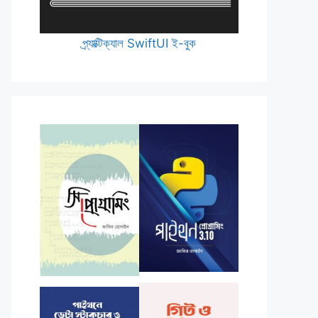
প্র্যাক্টিক্যাল SwiftUI ই-বুক