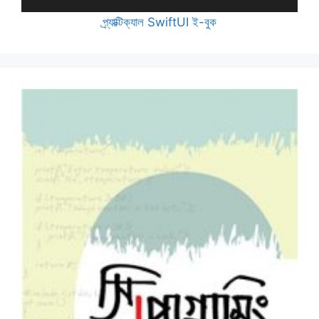
প্র্যাক্টিক্যাল SwiftUI ই-বুক