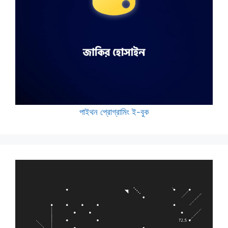
পাইথন প্রোগ্রামিং ই-বুক